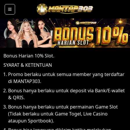
Bonus Harian 10% Slot.
SYARAT & KETENTUAN
Promo berlaku untuk semua member yang terdaftar
di MANTAP303.
Bonus hanya berlaku untuk deposit via Bank/E-wallet
& QRIS.
Bonus hanya berlaku untuk permainan Game Slot
(Tidak berlaku untuk Game Togel, Live Casino
ataupun Sportbook).
Bonus bisa langsung diklaim ketika melakukan