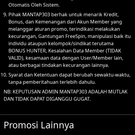
Otomatis Oleh Sistem.
Pihak MANTAP303 berhak untuk menarik Kredit,
Bonus, dan Kemenangan dari Akun Member yang
melanggar aturan promo, terindikasi melakukan
kecurangan, Gantungan FreeSpin, manipulasi baik itu
individu ataupun kelompok/sindikat terutama
BONUS HUNTER, Kesalahan Data Member (TIDAK
VALID), kesamaan data dengan User/Member lain,
atau berbagai tindakan kecurangan lainnya.
Syarat dan Ketentuan dapat berubah sewaktu-waktu,
tanpa pemberitahuan terlebih dahulu.
NB: KEPUTUSAN ADMIN MANTAP303 ADALAH MUTLAK
DAN TIDAK DAPAT DIGANGGU GUGAT.
Promosi Lainnya