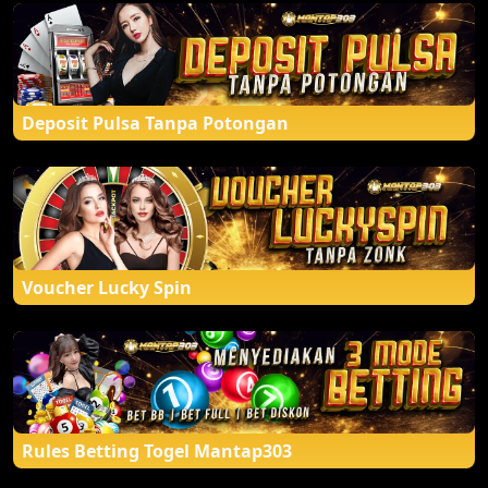
Deposit Pulsa Tanpa Potongan
Voucher Lucky Spin
Rules Betting Togel Mantap303