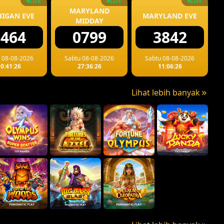
LIVE
LIVE
LIVE
RYLAND
NEW JERSEY
MARYLAND EVE
IDDAY
MIDDAY
0799
3842
8504
 08-08-2026
Sabtu 08-08-2026
Sabtu 08-08-2026
7:36:24
11:06:24
28:11:24
Lihat lebih banyak