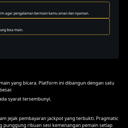
atform agar pengalaman bermain kamu aman dan nyaman.
sung bisa main.
ain yang bicara. Platform ini dibangun dengan satu
besar.
ada syarat tersembunyi.
rekam jejak pembayaran jackpot yang terbukti. Pragmatic
ang punggung ribuan sesi kemenangan pemain setiap