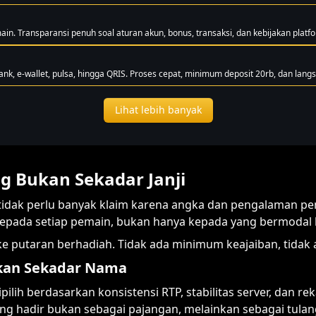
in. Transparansi penuh soal aturan akun, bonus, transaksi, dan kebijakan pl
nk, e-wallet, pulsa, hingga QRIS. Proses cepat, minimum deposit 20rb, dan lang
Lihat lebih banyak
g Bukan Sekadar Janji
tidak perlu banyak klaim karena angka dan pengalaman pem
epada setiap pemain, bukan hanya kepada yang bermodal 
e putaran berhadiah. Tidak ada minimum keajaiban, tidak 
Bukan Sekadar Nama
pilih berdasarkan konsistensi RTP, stabilitas server, dan 
ing hadir bukan sebagai pajangan, melainkan sebagai tul