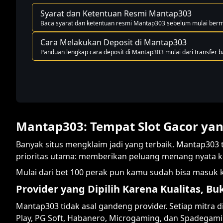
Syarat dan Ketentuan Resmi Mantap303
Baca syarat dan ketentuan resmi Mantap303 sebelum mulai berma
Cara Melakukan Deposit di Mantap303
Panduan lengkap cara deposit di Mantap303 mulai dari transfer ba
Mantap303: Tempat Slot Gacor yan
Banyak situs mengklaim jadi yang terbaik. Mantap303 
prioritas utama: memberikan peluang menang nyata k
Mulai dari bet 100 perak pun kamu sudah bisa masuk k
Provider yang Dipilih Karena Kualitas, 
Mantap303 tidak asal gandeng provider. Setiap mitra di
Play, PG Soft, Habanero, Microgaming, dan Spadegam