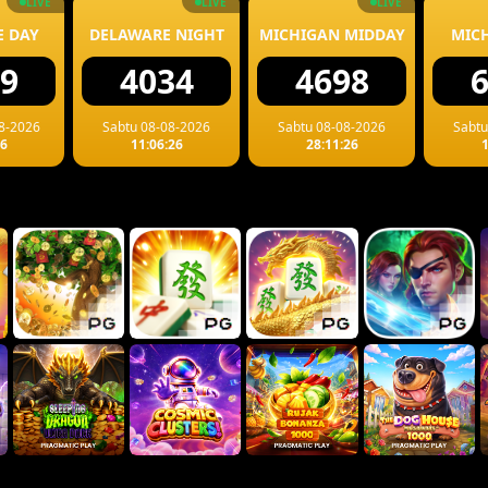
LIVE
LIVE
LIVE
MA
 NIGHT
MICHIGAN MIDDAY
MICHIGAN EVE
M
4
4698
6464
8-2026
Sabtu 08-08-2026
Sabtu 08-08-2026
Sabtu
24
28:11:24
10:41:24
2